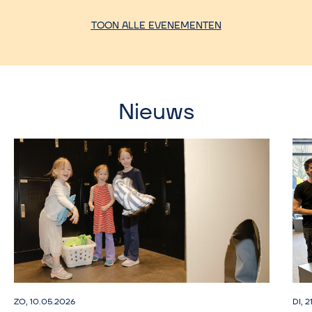
TOON ALLE EVENEMENTEN
Nieuws
ZO, 10.05.2026
DI, 