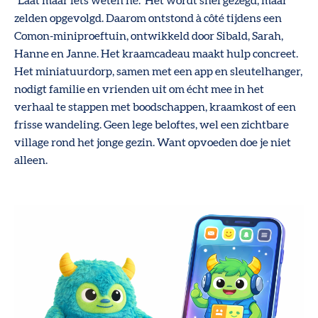
“Laat maar iets weten hé.” Het wordt snel gezegd, maar
zelden opgevolgd. Daarom ontstond à côté tijdens een
Comon-miniproeftuin, ontwikkeld door Sibald, Sarah,
Hanne en Janne. Het kraamcadeau maakt hulp concreet.
Het miniatuurdorp, samen met een app en sleutelhanger,
nodigt familie en vrienden uit om écht mee in het
verhaal te stappen met boodschappen, kraamkost of een
frisse wandeling. Geen lege beloftes, wel een zichtbare
village rond het jonge gezin. Want opvoeden doe je niet
alleen.