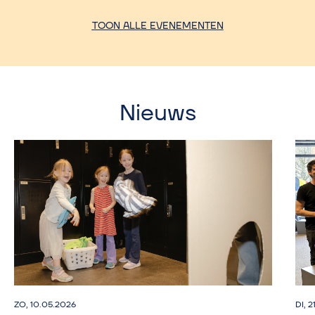
TOON ALLE EVENEMENTEN
Nieuws
ZO, 10.05.2026
DI, 