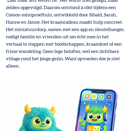
“Laat maar iets weten hé.” Het wordt snel gezegd, maar
zelden opgevolgd. Daarom ontstond à côté tijdens een
Comon-miniproeftuin, ontwikkeld door Sibald, Sarah,
Hanne en Janne. Het kraamcadeau maakt hulp concreet.
Het miniatuurdorp, samen met een app en sleutelhanger,
nodigt familie en vrienden uit om écht mee in het
verhaal te stappen met boodschappen, kraamkost of een
frisse wandeling. Geen lege beloftes, wel een zichtbare
village rond het jonge gezin. Want opvoeden doe je niet
alleen.