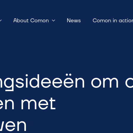
About Comon
News
Comon in actio
ngsideeën om 
en met
wen