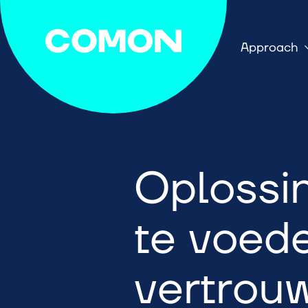
Approach
Oplossi
te voed
vertrou