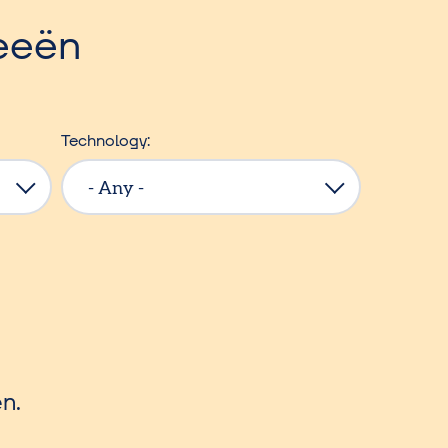
eeën
Technology
n.