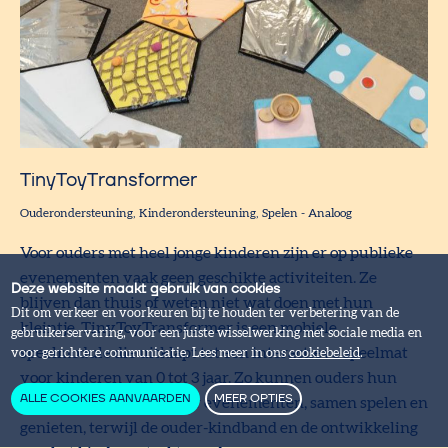
TinyToyTransformer
Ouderondersteuning
Kinderondersteuning
Spelen
-
Analoog
Voor ouders met heel jonge kinderen zijn er op publieke
evenementen vaak geen geschikte activiteiten. Ze
Deze website maakt gebruik van cookies
blijven dan thuis of weten niet wat doen met hun
Dit om verkeer en voorkeuren bij te houden ter verbetering van de
kleintje. TinyToyTransformer is een mobiele
gebruikerservaring, voor een juiste wisselwerking met sociale media en
speelmodule die uitklapt tot een interactieve speelmat
voor gerichtere communicatie. Lees meer in ons
cookiebeleid
.
voor kinderen van 0 tot 3 jaar. Zo kunnen ouders hun
ALLE COOKIES AANVAARDEN
MEER OPTIES
kleintjes meenemen naar evenementen, samen spelen en
genieten, terwijl de ouder-kindband en de ontwikkeling