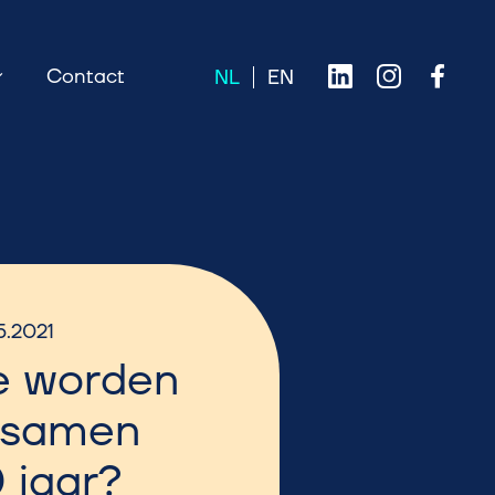
Contact
5.2021
e worden
 samen
 jaar?