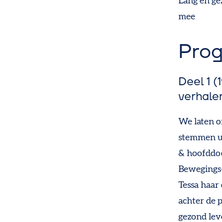
Lang en gez
mee
Pro
Deel 1 (
verhale
We laten o
stemmen u
& hoofddo
Bewegings
Tessa haar
achter de 
gezond lev