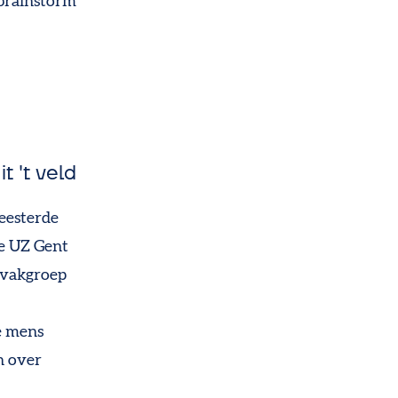
 brainstorm
 't veld
geesterde
e UZ Gent
 vakgroep
e mens
n over