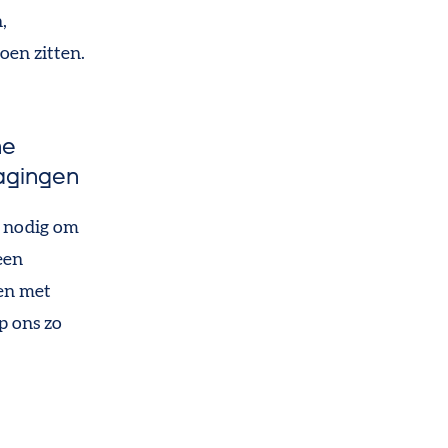
,
en zitten.
ne
dagingen
u nodig om
een
len met
p ons zo