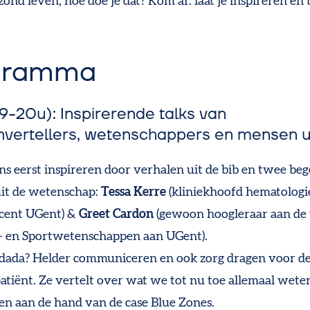
ond leven, hoe doe je dat? Kom af: laat je inspireren en
gramma
19-20u): Inspirerende talks van
nvertellers, wetenschappers en mensen uit
ns eerst inspireren door verhalen uit de bib en twee be
it de wetenschap:
Tessa Kerre
(kliniekhoofd hematologi
cent UGent) &
Greet Cardon
(gewoon hoogleraar aan de
- en Sportwetenschappen aan UGent).
 dada? Helder communiceren en ook zorg dragen voor d
patiënt. Ze vertelt over wat we tot nu toe allemaal wete
en aan de hand van de case Blue Zones.