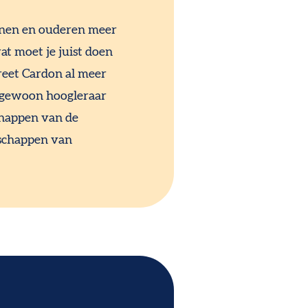
enen en ouderen meer
t moet je juist doen
reet Cardon al meer
s gewoon hoogleraar
happen van de
schappen van