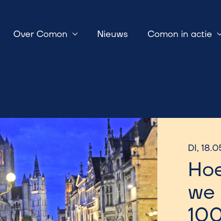
Over Comon
Nieuws
Comon in actie
DI, 18.0
Ho
we
100