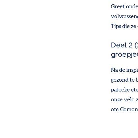
Greet onde
volwassen
Tips die ze
Deel 2 
groepje
Na de insp
gezond te 
pateeke et
onze vélo 
om Comon o