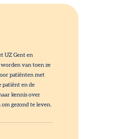
et UZ Gent en
l worden van toen ze
 voor patiënten met
 patiënt en de
 haar kennis over
 om gezond te leven.