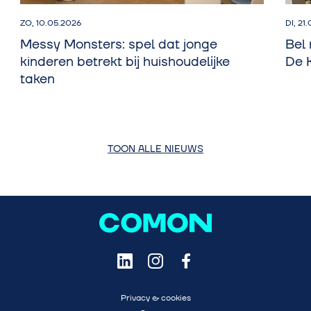
ZO, 10.05.2026
DI, 21
Messy Monsters: spel dat jonge
Bel
kinderen betrekt bij huishoudelijke
De 
taken
TOON ALLE NIEUWS
Privacy & cookies