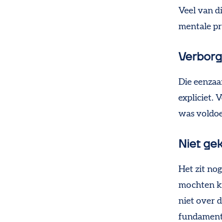
Veel van d
mentale p
Verbor
Die eenzaa
expliciet.
was voldoe
Niet ge
Het zit no
mochten ki
niet over 
fundamente