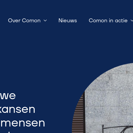
Over Comon
Nieuws
Comon in actie
 we
kansen
r mensen