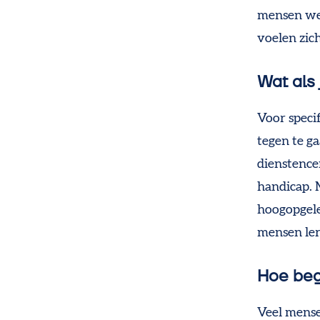
mensen wer
voelen zic
Wat als 
Voor speci
tegen te g
dienstence
handicap. M
hoogopgele
mensen ler
Hoe beg
Veel mense