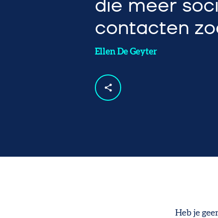
die meer soc
contacten z
Ellen De Geyter
Heb je geen