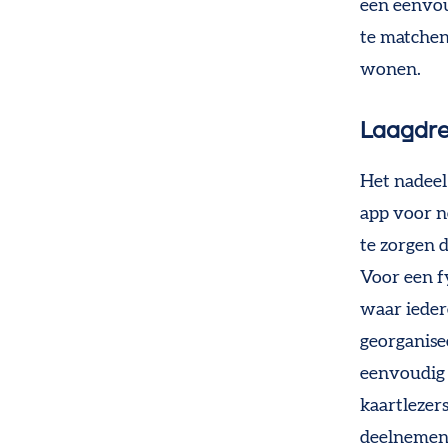
een eenvou
te matchen
wonen.
Laagdr
Het nadeel
app voor n
te zorgen d
Voor een f
waar ieder
georganisee
eenvoudig 
kaartlezer
deelnemen.