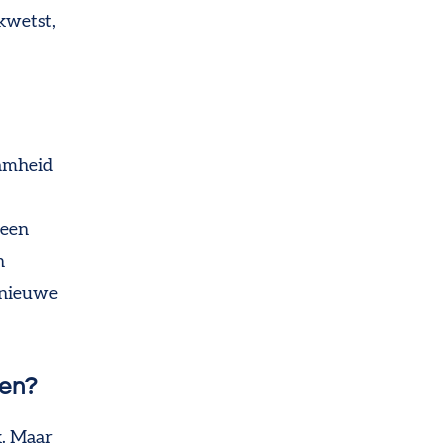
kwetst,
aamheid
l
 een
n
k nieuwe
nen?
k. Maar