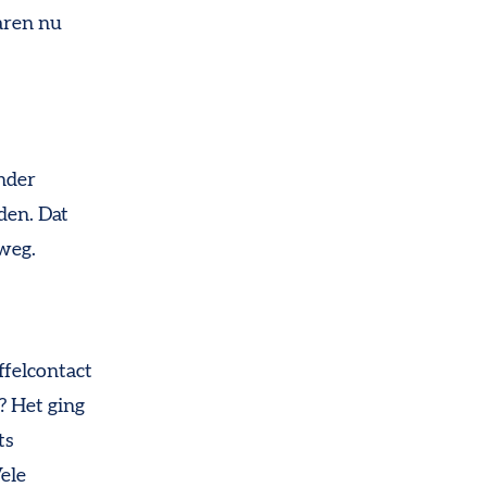
aren nu
nder
den. Dat
 weg.
ffelcontact
? Het ging
ts
ele