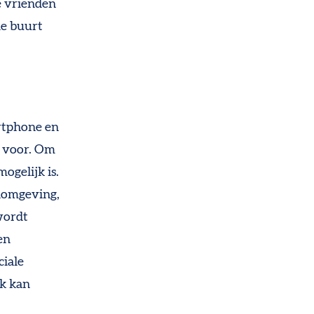
e vrienden
de buurt
artphone en
s voor. Om
ogelijk is.
onomgeving,
wordt
en
ciale
ek kan