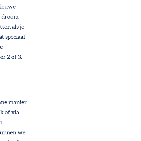
 nieuwe
k droom
ten als je
t speciaal
de
er 2 of 3.
tane manier
k of via
n
 Kunnen we