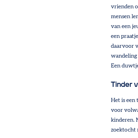
vrienden o
mensen ler
van een je
een praatj
daarvoor v
wandeling i
Een duwtje 
Tinder 
Het is een
voor volwa
kinderen. 
zoektocht 