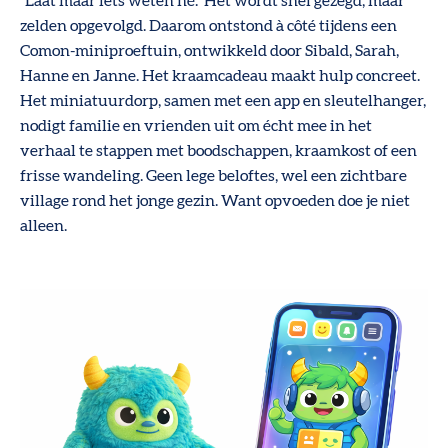
“Laat maar iets weten hé.” Het wordt snel gezegd, maar
zelden opgevolgd. Daarom ontstond à côté tijdens een
Comon-miniproeftuin, ontwikkeld door Sibald, Sarah,
Hanne en Janne. Het kraamcadeau maakt hulp concreet.
Het miniatuurdorp, samen met een app en sleutelhanger,
nodigt familie en vrienden uit om écht mee in het
verhaal te stappen met boodschappen, kraamkost of een
frisse wandeling. Geen lege beloftes, wel een zichtbare
village rond het jonge gezin. Want opvoeden doe je niet
alleen.