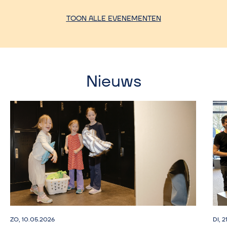
TOON ALLE EVENEMENTEN
Nieuws
ZO, 10.05.2026
DI, 