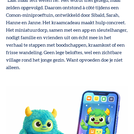
“Laat maar iets weten hé.” Het wordt snel gezegd, maar
zelden opgevolgd. Daarom ontstond à côté tijdens een
Comon-miniproeftuin, ontwikkeld door Sibald, Sarah,
Hanne en Janne. Het kraamcadeau maakt hulp concreet.
Het miniatuurdorp, samen met een app en sleutelhanger,
nodigt familie en vrienden uit om écht mee in het
verhaal te stappen met boodschappen, kraamkost of een
frisse wandeling. Geen lege beloftes, wel een zichtbare
village rond het jonge gezin. Want opvoeden doe je niet
alleen.