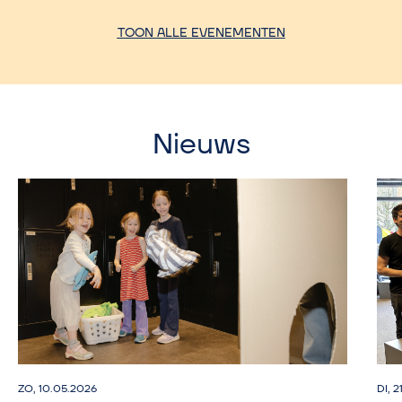
TOON ALLE EVENEMENTEN
Nieuws
ZO, 10.05.2026
DI, 