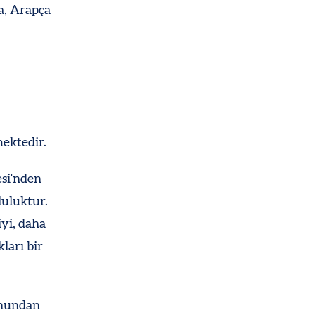
a, Arapça
ektedir.
si'nden
luluktur.
iyi, daha
ları bir
onundan