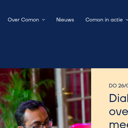
Over Comon
Nieuws
Comon in actie
DO 26/
Dia
ove
mee