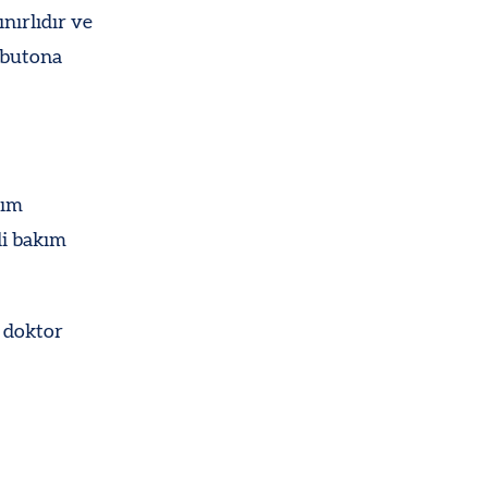
ınırlıdır ve
l butona
kım
li bakım
r doktor