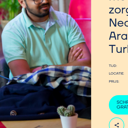
zor
Ned
Ara
Tur
TIJD
LOCATIE
PRIJS
SCHR
GRAT