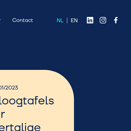
Contact
01/2023
loogtafels
r
rtalige