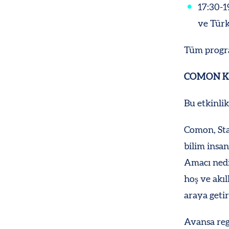
17:30-1
ve Türk
Tüm progra
COMON K
Bu etkinli
Comon, Sta
bilim insan
Amacı nedi
hoş ve akıl
araya geti
Avansa reg