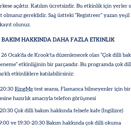
rkese açıktır. Katılım ücretsizdir. Bu etkinlik için yerler s
t olmanız gereklidir. Sağ üstteki “Registreer” yazan yeşi
 kayıt olunuz.
İ BAKIM HAKKINDA DAHA FAZLA ETKİNLİK
k 26 Ocak’da de Krook’ta düzenlenecek olan “Çok dilli ba
eneme” etkinliğinin bir parçasıdır. Bu programda çok dil
rklı etkinliklere katılabilirsiniz:
 20:30
RingMe
test seansı, Flamanca bilmeyenler için bi
sine hazırlık amacıyla telefon görüşmesi
 20:30 Çok dilli bakım hakkında felsefe kafe (İngilizce)
9:00 ve 19:30-20:30 Bakım hakkında çok dilli okuma