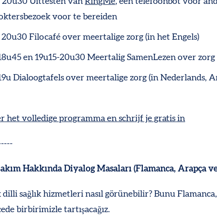
- 20u30 Uittesten van
RingMe
, een telefoonbot voor an
oktersbezoek voor te bereiden
 20u30 Filocafé over meertalige zorg (in het Engels)
18u45 en 19u15-20u30 Meertalig SamenLezen over zorg
9u Dialoogtafels over meertalige zorg (in Nederlands, A
 het volledige programma en schrijf je gratis in
-----
Bakım Hakkında Diyalog Masaları (Flamanca, Arapça ve
 dilli sağlık hizmetleri nasıl görünebilir? Bunu Flamanca
de birbirimizle tartışacağız.