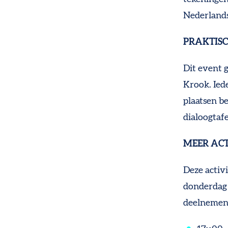
Nederlands
PRAKTIS
Dit event 
Krook. Iede
plaatsen be
dialoogtafe
MEER ACT
Deze activ
donderdag 
deelnemen 