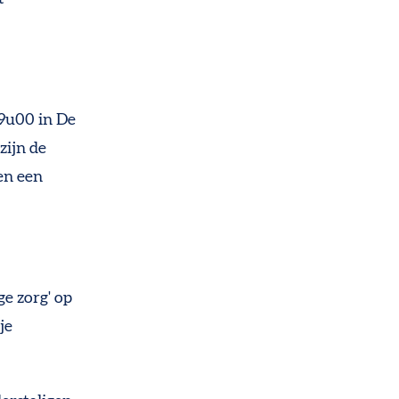
19u00 in De
zijn de
sen een
ge zorg' op
je