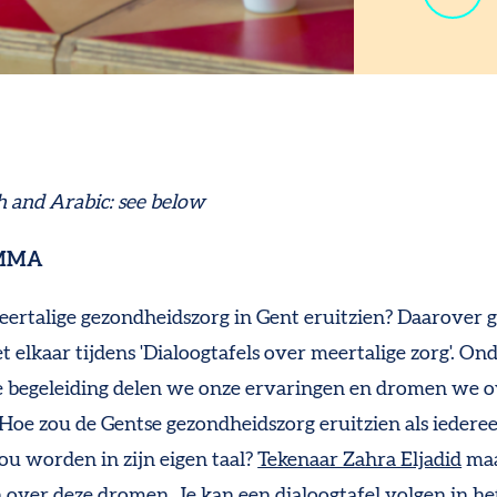
h and Arabic: see below
MMA
ertalige gezondheidszorg in Gent eruitzien? Daarover 
 elkaar tijdens 'Dialoogtafels over meertalige zorg'. On
 begeleiding delen we onze ervaringen en dromen we o
'Hoe zou de Gentse gezondheidszorg eruitzien als iedere
ou worden in zijn eigen taal?
Tekenaar Zahra Eljadid
maa
 over deze dromen. Je kan een dialoogtafel volgen in he