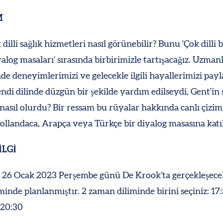
M
 dilli sağlık hizmetleri nasıl görünebilir? Bunu 'Çok dilli
alog masaları' sırasında birbirimizle tartışacağız. Uzman
de deneyimlerimizi ve gelecekle ilgili hayallerimizi payl
ndi dilinde düzgün bir şekilde yardım edilseydi, Gent'in 
nasıl olurdu? Bir ressam bu rüyalar hakkında canlı çizim
llandaca, Arapça veya Türkçe bir diyalog masasına katıla
İLGİ
k 26 Ocak 2023 Perşembe günü De Krook’ta gerçekleşecek
inde planlanmıştır. 2 zaman diliminde birini seçiniz: 17
-20:30