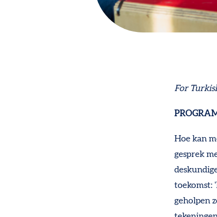
For Turkis
PROGRA
Hoe kan me
gesprek met
deskundige
toekomst: 
geholpen z
tekeningen