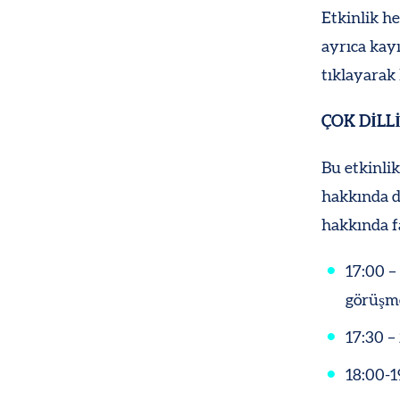
Etkinlik he
ayrıca kayı
tıklayarak
ÇOK DİLL
Bu etkinli
hakkında d
hakkında fa
17:00 –
görüşme
17:30 –
18:00-1