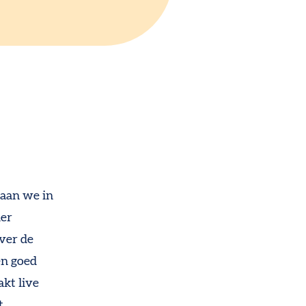
gaan we in
der
ver de
en goed
kt live
t