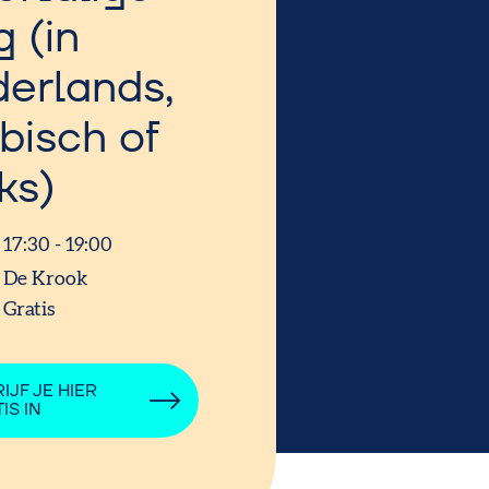
g (in
erlands,
bisch of
ks)
17:30 - 19:00
De Krook
Gratis
IJF JE HIER
IS IN