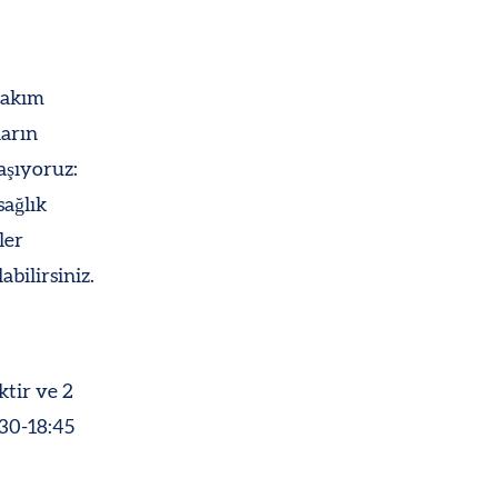
 bakım
ların
aşıyoruz:
sağlık
ler
bilirsiniz.
tir ve 2
:30-18:45