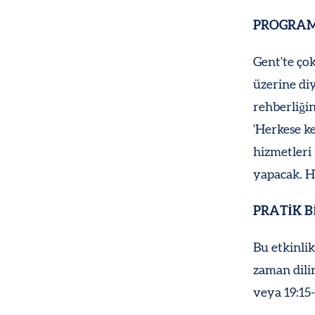
PROGRA
Gent'te çok
üzerine diy
rehberliğin
'Herkese ke
hizmetleri 
yapacak. Ho
PRATİK B
Bu etkinli
zaman dilim
veya 19:15