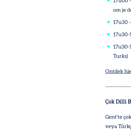
17u00 
om je d
17u30 -
17u30-
17u30-1
Turks)
Ontdek hier
--------------
Çok Dilli 
Gent'te çok
veya Türkçe