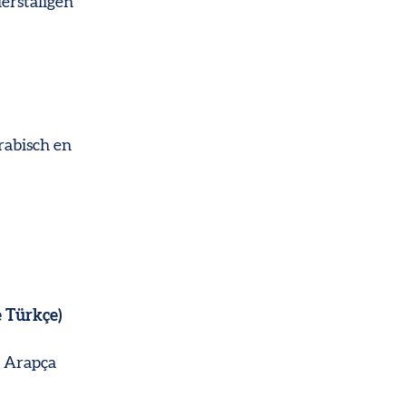
derstaligen
rabisch en
 Türkçe)
, Arapça