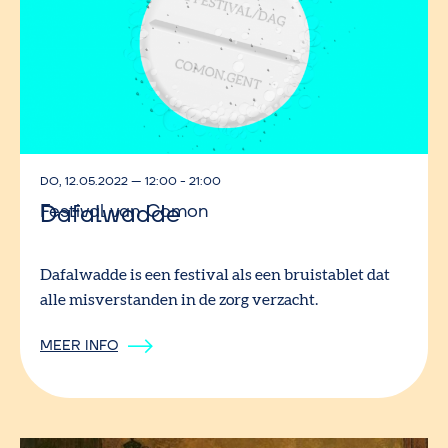
DO, 12.05.2022
—
12:00 - 21:00
Dafalwadde
Festival van Comon
Dafalwadde is een festival als een bruistablet dat
alle misverstanden in de zorg verzacht.
MEER INFO