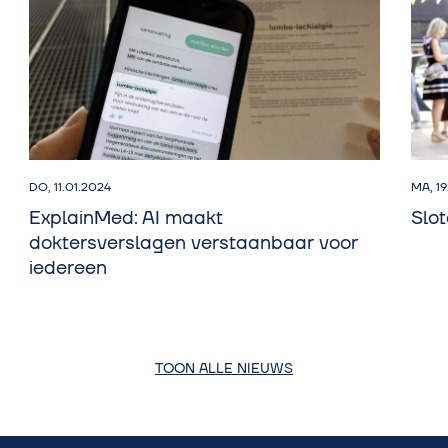
DO, 11.01.2024
MA, 1
ExplainMed: AI maakt
Slo
doktersverslagen verstaanbaar voor
iedereen
TOON ALLE NIEUWS