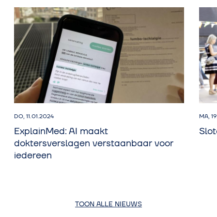
DO, 11.01.2024
MA, 1
ExplainMed: AI maakt
Slo
doktersverslagen verstaanbaar voor
iedereen
TOON ALLE NIEUWS