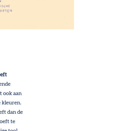
eft
lende
t ook aan
e kleuren.
eft dan de
oeft te
ige tool