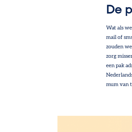
De p
Wat
als
we
mail of
sm
zouden we
zorg
misse
een pak
a
d
Nederland
mum van ti