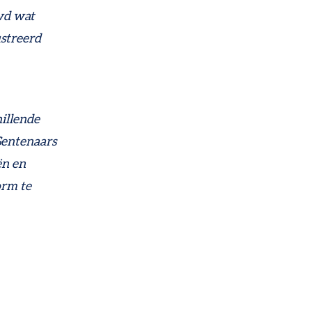
wd wat
ustreerd
illende
Gentenaars
ën en
orm te