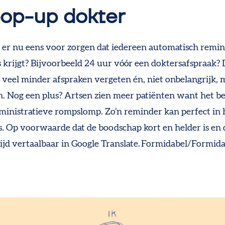
op-up dokter
 er nu
eens
voor
zorgen
dat
iedereen
automatisch
remin
s
krijgt
? Bijvoorbeeld
24
u
ur
vóór
een
doktersafspraak
?
 veel
minder
afspraken
vergeten
én, niet
onbelangrijk
,
m
n
.
Nog een
plus
?
A
rtsen
zien
meer
patiënten
want het b
ministratieve
rompslomp
.
Zo’n
reminder
kan
perfect in 
s
. Op voorwaarde dat de boodschap kort en helder is
e
n
jd vertaalbaar
in Google Translate.
Formidabel/
F
ormida