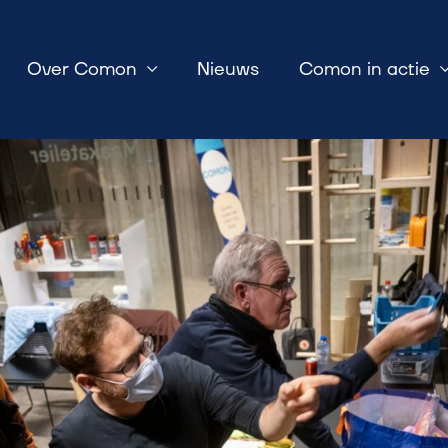
Over Comon
Nieuws
Comon in actie