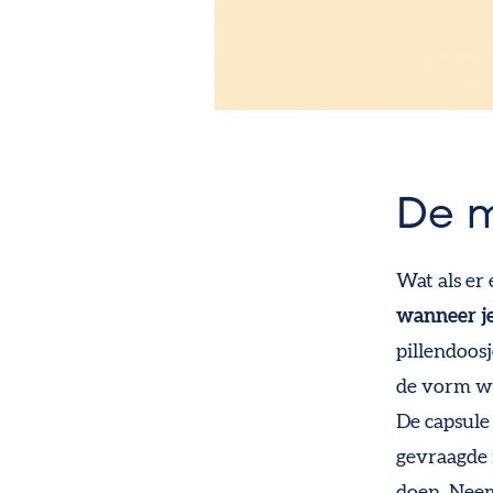
De 
Wat als er
wanneer j
pillendoos
de vorm wer
De
capsule
gevraagde 
doen.
Neem 