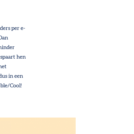
ders per
e-
Dan
inder
espaart
hen
het
dus
in een
ble
/
C
ool!