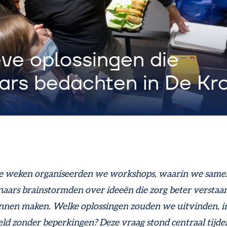
G
eve oplossingen die
rs bedachten in De Kr
je weken organiseerden we
workshops, waarin we same
naars brainstormden over
ideeën
die zorg beter verstaa
nen maken. Welke oplossingen zouden we uitvinden, i
eld zonder beperkingen? Deze vraag stond centraal tijde