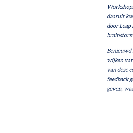
Workshops
daaruit kw
door
Leap
brainstorm
Benieuwd 
wijken van
van deze c
feedback g
geven, wa