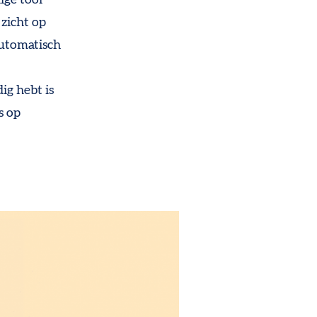
 zicht op
 automatisch
ig hebt is
s op