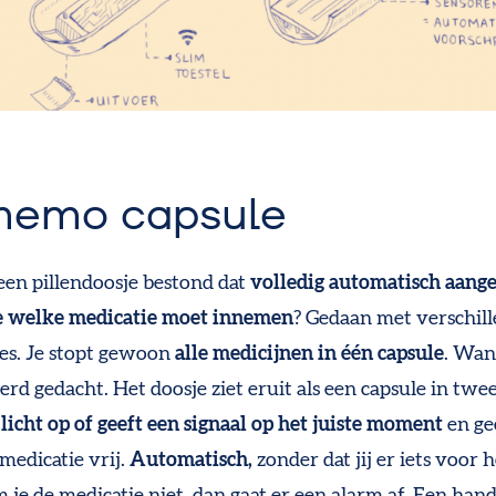
memo capsule
 een pillendoosje bestond dat
volledig automatisch aange
e welke medicatie moet innemen
?
Gedaan met verschil
jes. Je stopt gewoon
alle medicijnen in één capsule
. Wan
d gedacht. Het doosje ziet eruit als een ca
psule in twe
licht op of geeft een signaal op het juiste moment
en ge
medicatie vrij.
Automatisch,
zonder dat jij er iets voor h
je de medicatie niet, dan gaat er een alarm af.
Een hand