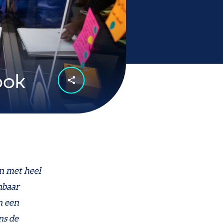
ook
n met heel
nbaar
n een
ns de