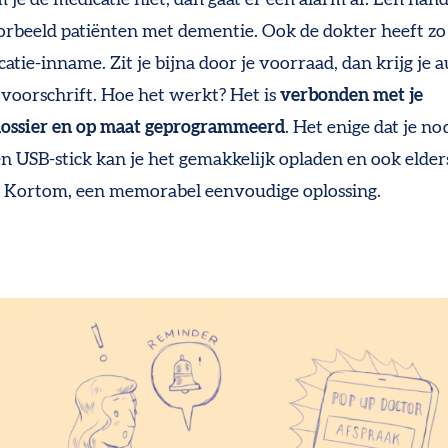
orbeeld
patiënten met dementie
.
Ook de dokter heeft zo
catie-inname.
Z
it je bijna door je voorraad, dan krijg je
voorschrift.
Hoe het werkt? Het is
verbonden met je
dossier en op maat geprogrammeerd
.
Het enige dat je nod
en USB-stick kan je
het gemakkelijk opladen en ook elder
.
Kortom, een memorabel eenvoudige oplossing.