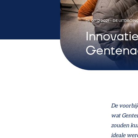
DI, 07.12.2021
-
DE UITDAGIN
Innovati
Gentenaa
De voorbi
wat Gente
zouden kun
ideale wer