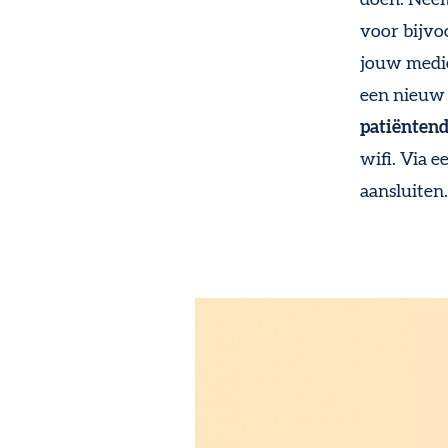
voor bijvo
jouw medi
een nieuw 
patiënten
wifi
. Via e
aansluiten