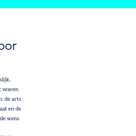
oor
lijk,
st waren
: de arts
aat en de
k de soms
t