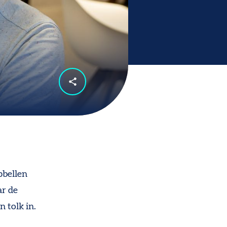
pbellen
ar de
 tolk in.