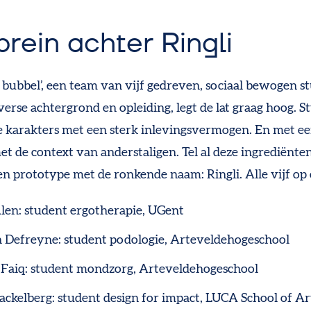
brein achter Ringli
e bubbel’, een team van vijf gedreven, sociaal bewogen 
verse achtergrond en opleiding, legt de lat graag hoog. S
fe karakters met een sterk inlevingsvermogen. En met ee
met de context van anderstaligen. Tel al deze ingrediënten
n prototype met de ronkende naam: Ringli. Alle vijf op e
len: student ergotherapie, UGent
Defreyne: student podologie, Arteveldehogeschool
 Faiq: student mondzorg, Arteveldehogeschool
ackelberg: student design for impact, LUCA School of Ar