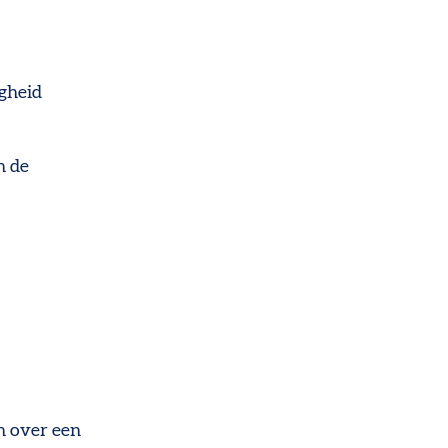
igheid
n de
n over een