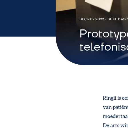
DO, 17.02.2022
-
DE UITDAGI
Prototype
telefonis
Ringli is e
van patiënt
moedertaal
De arts win