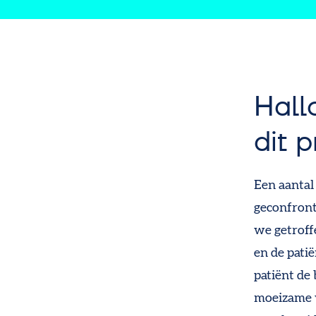
Hall
dit 
Een aantal 
geconfront
we getroff
en de patië
patiënt de 
moeizame w