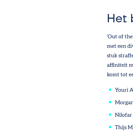
Het 
‘Out of th
met een di
stuk straf
affiniteit 
komt tot ee
Youri A
Morgan 
Nilofar
Thijs M