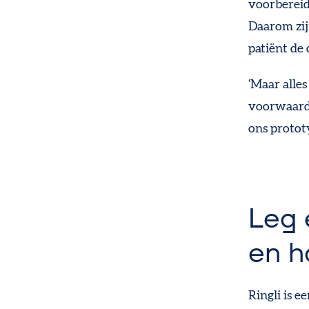
voorbereid
Daarom zij
patiënt de 
‘Maar alles
voorwaarde
ons protot
Leg 
en h
Ringli is e