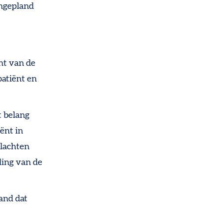
ingepland
ent van de
patiënt en
t belang
ënt in
klachten
ding van de
and dat