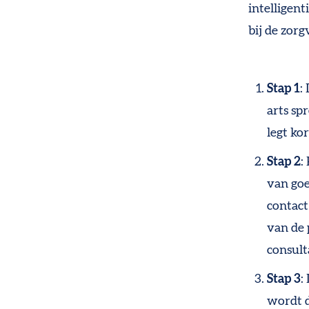
intelligent
bij de zorg
Stap 1
:
arts sp
legt ko
Stap 2
:
van goe
contact
van de 
consult
Stap 3
:
wordt d