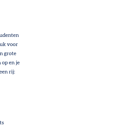
studenten
tuk voor
n grote
 op en je
en rij:
ts