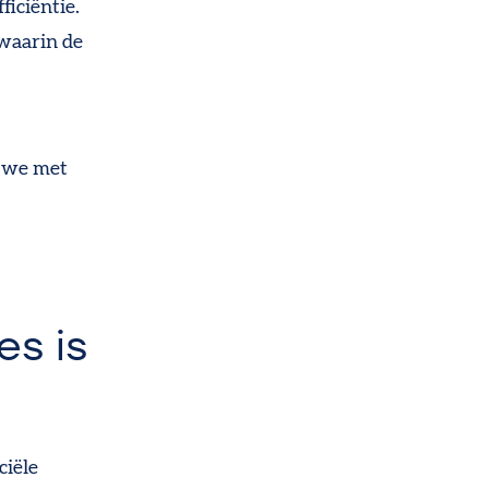
ficiëntie.
 waarin de
n we met
es is
ciële