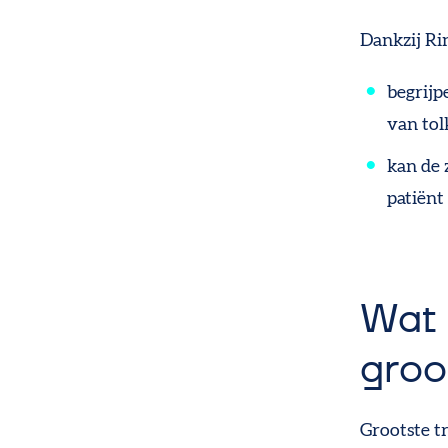
Dankzij Ri
begrijp
van
tol
kan de
patiënt
Wat 
groo
Grootste t