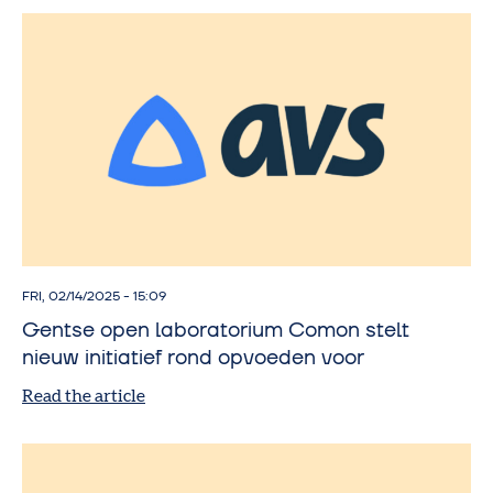
FRI, 02/14/2025 - 15:09
Gent­se open labo­ra­to­ri­um Comon stelt
nieuw ini­ti­a­tief rond opvoe­den voor
Read the article