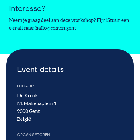
Interesse?
Neem je graag deel aan deze workshop? Fijn! Stuur een
e-mail naar
hallo@comon.gent
Event details
LOCATIE
De Krook
M. Makebaplein 1
9000
Gent
België
ORGANISATOREN