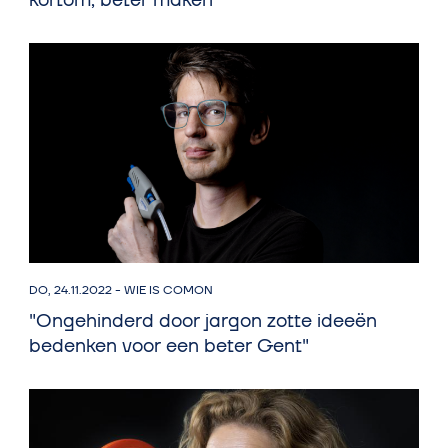
kortom, beter maken"
DO, 24.11.2022
-
WIE IS COMON
"Ongehinderd door jargon zotte ideeën
bedenken voor een beter Gent"