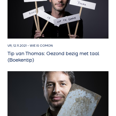
VR, 12.11.2021
-
WIE IS COMON
Tip van Thomas: Gezond bezig met taal
(Boekentip)