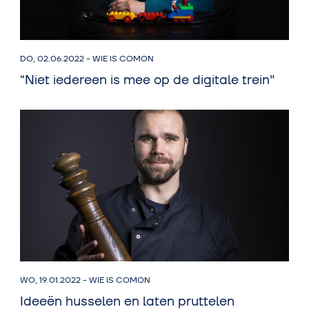
DO, 02.06.2022
-
WIE IS COMON
“Niet iedereen is mee op de digitale trein"
WO, 19.01.2022
-
WIE IS COMON
Ideeën husselen en laten pruttelen