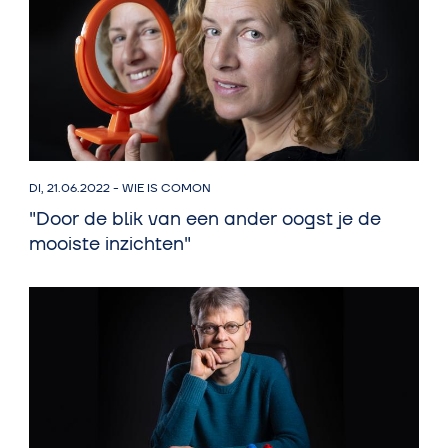
DI, 21.06.2022
-
WIE IS COMON
"Door de blik van een ander oogst je de
mooiste inzichten"