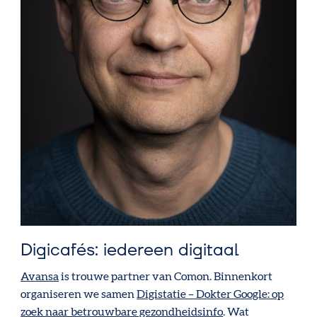
Digicafés: iedereen digitaal
Avansa
is trouwe partner van Comon. Binnenkort
organiseren we samen
Digistatie – Dokter Google: op
zoek naar betrouwbare gezondheidsinfo
. Wat