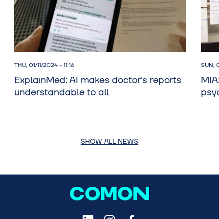
THU, 01/11/2024 - 11:16
SUN, 0
ExplainMed: AI makes doctor's reports
MIA:
understandable to all
psy
SHOW ALL NEWS