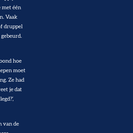
e met één
en. Vaak
of druppel
l gebeurd.
etoond hoe
inepen moet
ng. Ze had
eet je dat
egd?’,
n van de