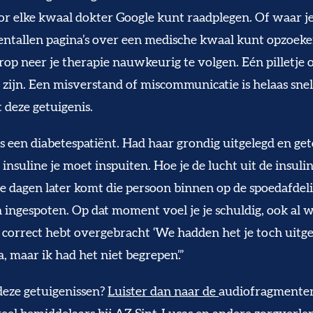
or elke kwaal dokter Google kunt raadplegen. Of waar j
ientallen pagina’s over een medische kwaal kunt opzoek
rop neer je therapie nauwkeurig te volgen. Eén pilletje 
l zijn. Een misverstand of miscommunicatie is helaas sne
 deze getuigenis.
ns een diabetespatiënt. Had haar grondig uitgelegd en g
insuline je moet inspuiten. Hoe je de lucht uit de insul
e dagen later komt die persoon binnen op de spoedafdeli
 ingespoten. Op dat moment voel je je schuldig, ook al w
g correct hebt overgebracht ‘We hadden het je toch uitgel
Ja, maar ik had het niet begrepen’.”
eze getuigenissen?
Luister dan naar de
audiofragmente