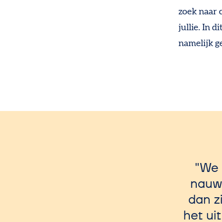
zoek naar 
jullie. In 
namelijk g
We 
nauwe
dan z
het ui