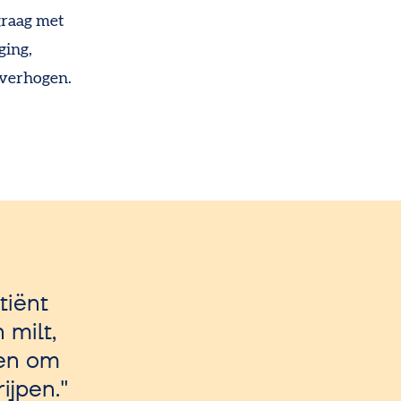
graag met
ging,
 verhogen.
tiënt
 milt,
ken om
ijpen.