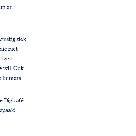
am en
ernstig ziek
die niet
 eigen
e wil. Ook
ze immers
se
Digicafé
bepaald