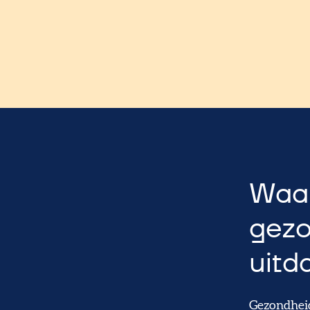
Waa
gezo
uitd
Gezondheid