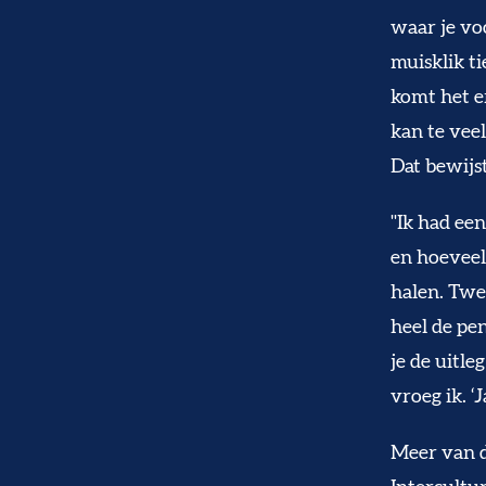
waar je vo
muisklik t
komt het e
kan te vee
Dat bewijst
"Ik had ee
en hoeveel 
halen. Twe
heel de pen
je de uitle
vroeg ik. ‘
Meer van d