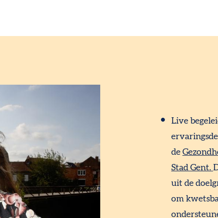
Live begele
ervaringsd
de
Gezondhe
Stad Gent.
D
uit de doelg
om kwetsba
ondersteun