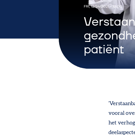
FRI, 12/24/2021 - 12:00
Verstaan
gezondhe
patiënt
'Verstaanba
vooral ove
het verhog
deelaspect