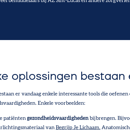
reel bemiddelaars bij AZ Sint-Lucas en andere zorgverlen
e oplossingen bestaan 
estaan er vandaag enkele interessante tools die oefenen 
svaardigheden. Enkele voorbeelden:
ie patiënten
gezondheidsvaardigheden
bijbrengen.
Bijv
rlichtingsmateriaal van
Begrijp Je Lichaam.
Anatomisch