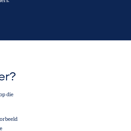
ers.
er?
op die
oorbeeld
e