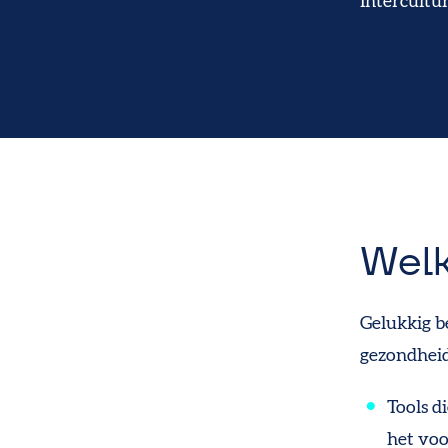
Intercultu
Welk
Gelukkig b
gezondheid
Tools d
het voo