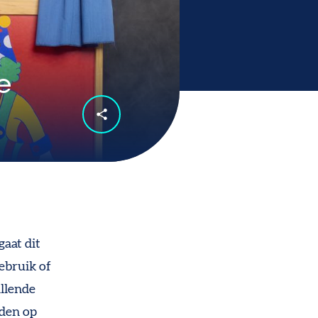
e
gaat dit
ebruik of
llende
nden op