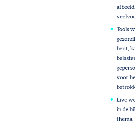
afbeeld
veelvo
Tools 
gezond
bent, k
belaste
geperso
voor he
betrokk
Live w
in de b
thema.